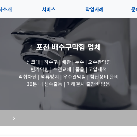
사소개
서비스
작업사례
문
사소개
솔루션
전체보기
상
포천 배수구막힘
업체
내사항
블로그
세면대 작업
고
싱크대 | 하수구 | 배관 | 누수 | 오수관막힘
시는길
변기 작업
변기막힘 | 수전교체 | 폽옵 | 고압세척
악취차단 | 역류방지 | 우수관막힘 | 첨단장비 완비
욕조 작업
30분 내 신속출동 | 미해결시 출장비 없음
하수구 작업
수도꼭지 작업