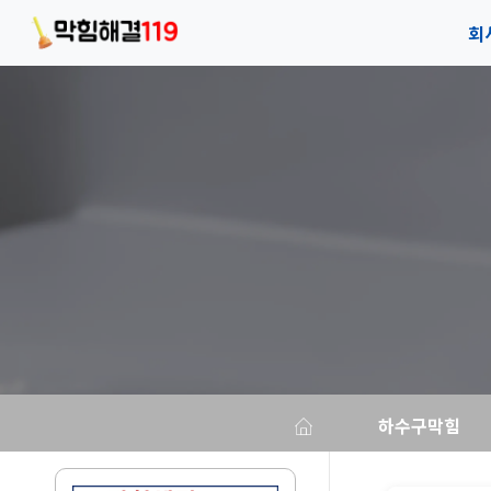
회
회
안
오
하수구막힘