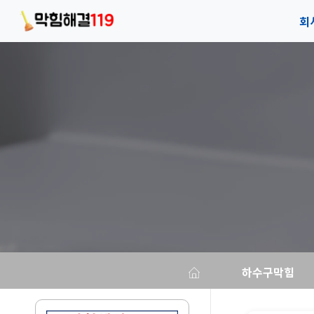
회
회
안
오
하수구막힘