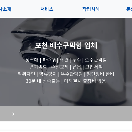
사소개
서비스
작업사례
문
사소개
솔루션
전체보기
상
포천 배수구막힘
업체
내사항
블로그
세면대 작업
고
싱크대 | 하수구 | 배관 | 누수 | 오수관막힘
시는길
변기 작업
변기막힘 | 수전교체 | 폽옵 | 고압세척
악취차단 | 역류방지 | 우수관막힘 | 첨단장비 완비
욕조 작업
30분 내 신속출동 | 미해결시 출장비 없음
하수구 작업
수도꼭지 작업