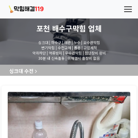
포천 배수구막힘
업체
싱크대 | 하수구 | 배관 | 누수 | 오수관막힘
변기막힘 | 수전교체 | 폽옵 | 고압세척
악취차단 | 역류방지 | 우수관막힘 | 첨단장비 완비
30분 내 신속출동 | 미해결시 출장비 없음
싱크대 수전