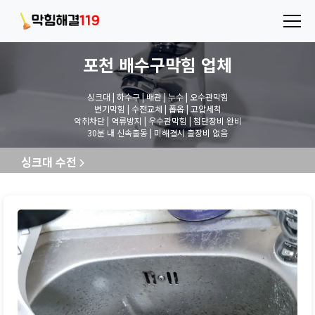
포천 배수구막힘
업체
싱크대 | 하수구 | 배관 | 누수 | 오수관막힘
변기막힘 | 수전교체 | 폽옵 | 고압세척
악취차단 | 역류방지 | 우수관막힘 | 첨단장비 완비
30분 내 신속출동 | 미해결시 출장비 없음
싱크대 수전